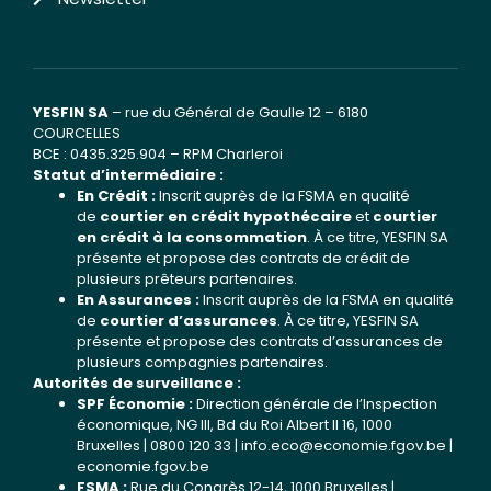
YESFIN SA
– rue du Général de Gaulle 12 – 6180
COURCELLES
BCE : 0435.325.904 – RPM Charleroi
Statut d’intermédiaire :
En Crédit :
Inscrit auprès de la FSMA en qualité
de
courtier en crédit hypothécaire
et
courtier
en crédit à la consommation
. À ce titre, YESFIN SA
présente et propose des contrats de crédit de
plusieurs prêteurs partenaires.
En Assurances :
Inscrit auprès de la FSMA en qualité
de
courtier d’assurances
. À ce titre, YESFIN SA
présente et propose des contrats d’assurances de
plusieurs compagnies partenaires.
Autorités de surveillance :
SPF Économie :
Direction générale de l’Inspection
économique, NG III, Bd du Roi Albert II 16, 1000
Bruxelles | 0800 120 33 |
info.eco@economie.fgov.be
|
economie.fgov.be
FSMA :
Rue du Congrès 12-14, 1000 Bruxelles |