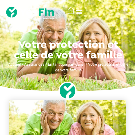
Votre protection et
celle de votre famille
Accueil
/
Assurances
/
En tant que particulier
/
Votre protection et celle
de votre famille