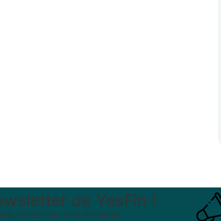
wsletter de Yes
Fin
!
nnels, prêts immo, taux d’emprunt, …