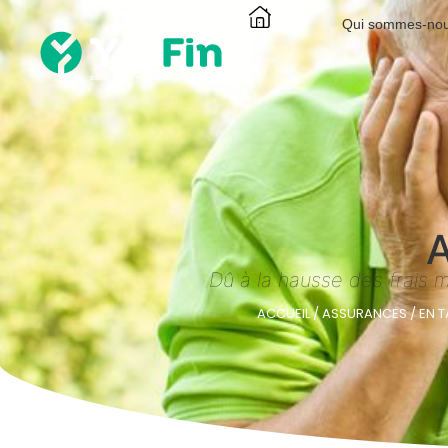
Qui sommes-no
A
Dû à la hausse des frais m
ACCUEIL
/
ASSURANCES
/
EN T