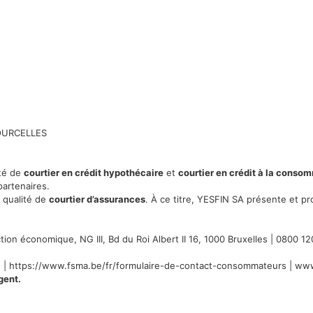
COURCELLES
ité de
courtier en crédit hypothécaire
et
courtier en crédit à la conso
partenaires.
 qualité de
courtier d’assurances
. À ce titre, YESFIN SA présente et p
ction économique, NG III, Bd du Roi Albert II 16, 1000 Bruxelles | 0800 1
 |
https://www.fsma.be/fr/formulaire-de-contact-consommateurs
|
www
gent.
d’entreprise : BE0435 325 904 | Numéro FSMA : 22653