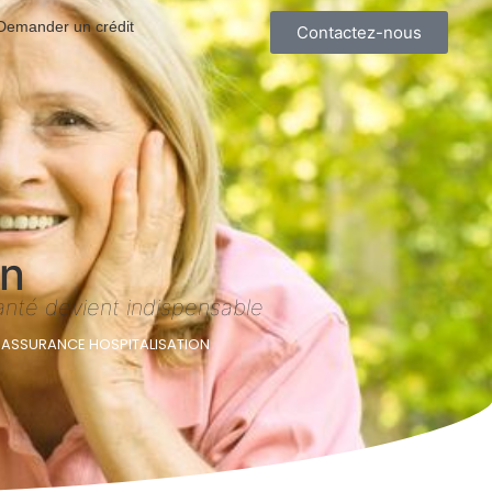
Demander un crédit
Contactez-nous
on
santé devient indispensable
/
ASSURANCE HOSPITALISATION