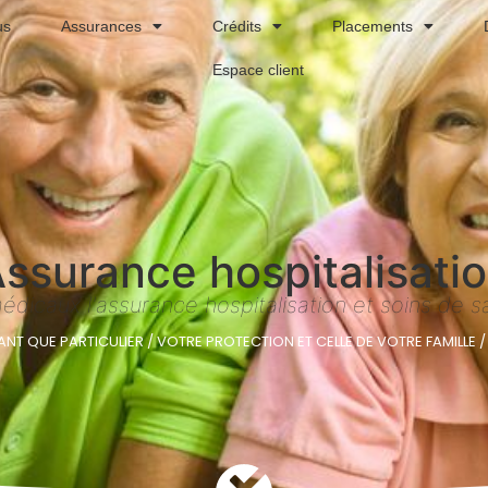
us
Assurances
Crédits
Placements
Espace client
ssurance hospitalisati
édicaux l'assurance hospitalisation et soins de 
ANT QUE PARTICULIER
/
VOTRE PROTECTION ET CELLE DE VOTRE FAMILLE