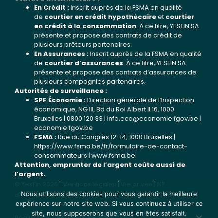
En Crédit :
Inscrit auprès de la FSMA en qualité
de
courtier en crédit hypothécaire
et
courtier
en crédit à la consommation
. À ce titre, YESFIN SA
présente et propose des contrats de crédit de
plusieurs prêteurs partenaires.
En Assurances :
Inscrit auprès de la FSMA en qualité
de
courtier d’assurances
. À ce titre, YESFIN SA
présente et propose des contrats d’assurances de
plusieurs compagnies partenaires.
Autorités de surveillance :
SPF Économie :
Direction générale de l’Inspection
économique, NG III, Bd du Roi Albert II 16, 1000
Bruxelles | 0800 120 33 |
info.eco@economie.fgov.be
|
economie.fgov.be
FSMA :
Rue du Congrès 12-14, 1000 Bruxelles |
https://www.fsma.be/fr/formulaire-de-contact-
consommateurs
|
www.fsma.be
Attention, emprunter de l’argent coûte aussi de
l’argent.
© YesFin 2026 |
Mentions légales
|
Vie privée
| N°
Nous utilisons des cookies pour vous garantir la meilleure
d’entreprise : BE0435 325 904 | Numéro FSMA : 22653
expérience sur notre site web. Si vous continuez à utiliser ce
site, nous supposerons que vous en êtes satisfait.
Réalisé avec
par