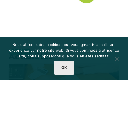
Nous utilisons des cookies pour vous garantir la meilleure
expérience sur notre site web. Si vous continuez à utiliser ce
À PROPOS
Actualités
site, nous supposerons que vous en êtes satisfait.
OK
Actualités