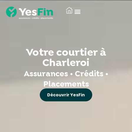
Votre courtier à
Charleroi
Assurances • Crédits •
Placements
Découvrir YesFin