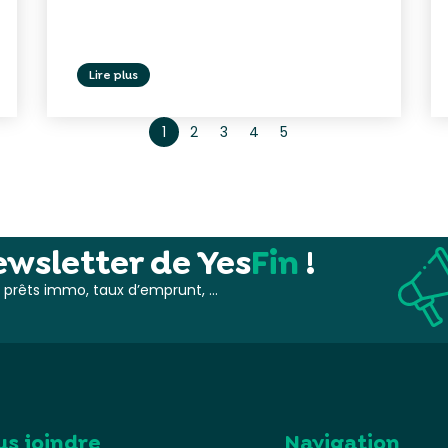
Lire plus
1
2
3
4
5
wsletter de Yes
Fin
!
s, prêts immo, taux d’emprunt, …
us joindre
Navigation