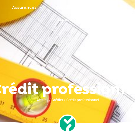
Assurances
Crédits
Placements
Espace client
rédit professionn
Accueil
/
Crédits
/
Crédit professionnel