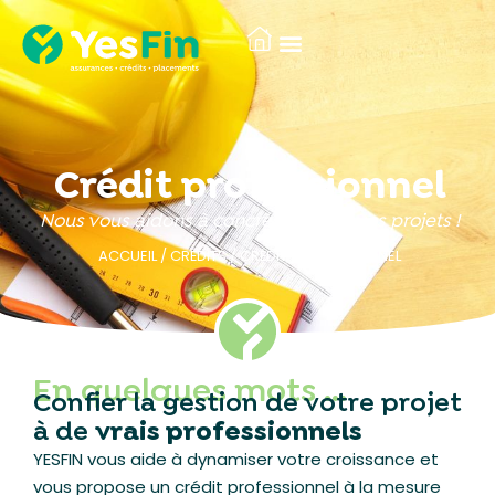
Crédit professionnel
Nous vous aidons à concrétiser tous vos projets !
ACCUEIL
/
CRÉDITS
/
CRÉDIT PROFESSIONNEL
En quelques mots …
Confier la gestion de votre projet
à de
vrais professionnels
YESFIN vous aide à dynamiser votre croissance et
vous propose un crédit professionnel à la mesure