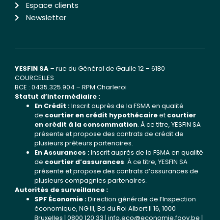
Espace clients
Newsletter
YESFIN SA
– rue du Général de Gaulle 12 – 6180
COURCELLES
BCE : 0435.325.904 – RPM Charleroi
Statut d’intermédiaire :
En Crédit :
Inscrit auprès de la FSMA en qualité
de
courtier en crédit hypothécaire
et
courtier
en crédit à la consommation
. À ce titre, YESFIN SA
présente et propose des contrats de crédit de
plusieurs prêteurs partenaires.
En Assurances :
Inscrit auprès de la FSMA en qualité
de
courtier d’assurances
. À ce titre, YESFIN SA
présente et propose des contrats d’assurances de
plusieurs compagnies partenaires.
Autorités de surveillance :
SPF Économie :
Direction générale de l’Inspection
économique, NG III, Bd du Roi Albert II 16, 1000
Bruxelles | 0800 120 33 |
info.eco@economie.fgov.be
|