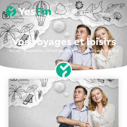
Vos voyages et loisirs
Accueil
/
Assurances
/
En tant que particulier
/
Vos voyages et loisirs