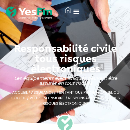
Responsabilité civile
tous risques
électroniques
Les équipements électroniques peuvent être
assurés en tous risques
ACCUEIL
/
ASSURANCES
/
EN TANT QUE PROFESSIONNEL OU
SOCIÉTÉ
/
VOTRE PATRIMOINE
/
RESPONSABILITÉ CIVILE TOUS
RISQUES ÉLECTRONIQUES