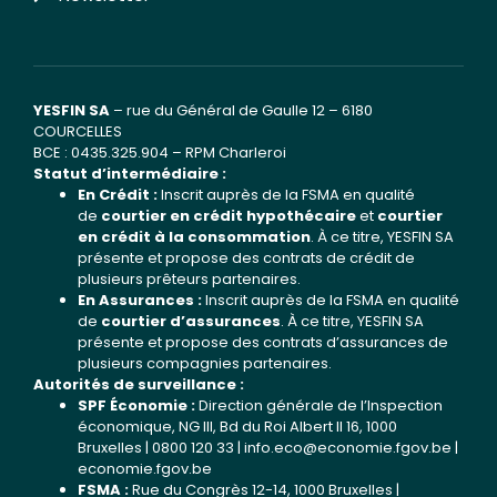
YESFIN SA
– rue du Général de Gaulle 12 – 6180
COURCELLES
BCE : 0435.325.904 – RPM Charleroi
Statut d’intermédiaire :
En Crédit :
Inscrit auprès de la FSMA en qualité
de
courtier en crédit hypothécaire
et
courtier
en crédit à la consommation
. À ce titre, YESFIN SA
présente et propose des contrats de crédit de
plusieurs prêteurs partenaires.
En Assurances :
Inscrit auprès de la FSMA en qualité
de
courtier d’assurances
. À ce titre, YESFIN SA
présente et propose des contrats d’assurances de
plusieurs compagnies partenaires.
Autorités de surveillance :
SPF Économie :
Direction générale de l’Inspection
économique, NG III, Bd du Roi Albert II 16, 1000
Bruxelles | 0800 120 33 |
info.eco@economie.fgov.be
|
economie.fgov.be
FSMA :
Rue du Congrès 12-14, 1000 Bruxelles |