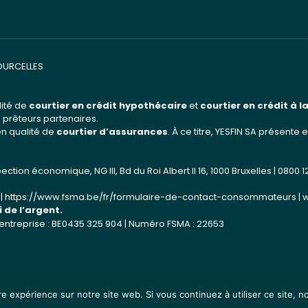
COURCELLES
lité de
courtier en crédit hypothécaire
et
courtier en crédit à
 prêteurs partenaires.
en qualité de
courtier d’assurances
. À ce titre, YESFIN SA présent
ction économique, NG III, Bd du Roi Albert II 16, 1000 Bruxelles | 0800 1
 |
https://www.fsma.be/fr/formulaire-de-contact-consommateurs
|
 de l’argent.
’entreprise : BE0435 325 904 | Numéro FSMA : 22653
re expérience sur notre site web. Si vous continuez à utiliser ce site, 