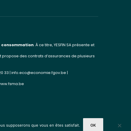
 la consommation
. À ce titre, YESFIN SA présente et
e et propose des contrats d’assurances de plusieurs
20 33 |
info.eco@economie.fgov.be
|
www.fsma.be
nous supposerons que vous en êtes satisfait.
OK