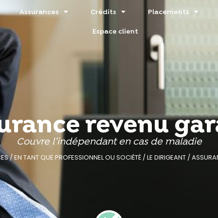
Assurances
Crédits
Placements
Espace client
urance revenu gar
Couvre l’indépendant en cas de maladie
ES
/
EN TANT QUE PROFESSIONNEL OU SOCIÉTÉ
/
LE DIRIGEANT
/
ASSURA