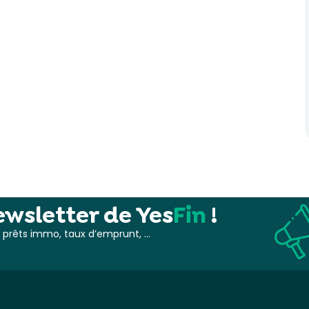
wsletter de Yes
Fin
!
s, prêts immo, taux d’emprunt, …